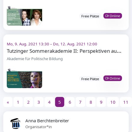
Online
Freie Plätze
Mo, 9. Aug. 2021 13:30 – Do, 12. Aug. 2021 12:00
T
utzinger Sommerakademie II: Perspektiven auf eine technologische Welt im Wandel
Akademie für Politische Bildung
Online
Freie Plätze
«
1
2
3
4
5
6
7
8
9
10
11
Anna Berchtenbreiter
Organisator*in