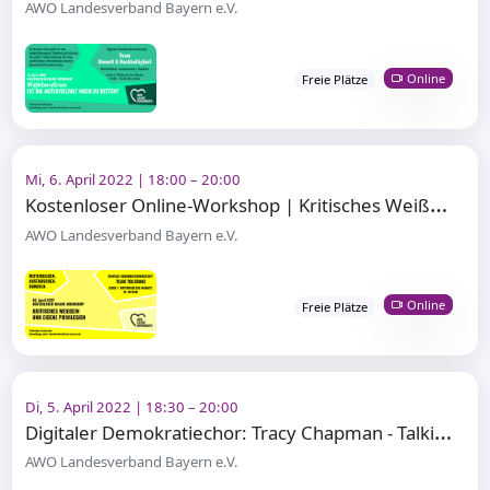
AWO Landesverband Bayern e.V.
Online
Freie Plätze
Mi, 6. April 2022 | 18:00 – 20:00
K
ostenloser Online-Workshop | Kritisches Weißsein und eigene Privilegien
AWO Landesverband Bayern e.V.
Online
Freie Plätze
Di, 5. April 2022 | 18:30 – 20:00
D
igitaler Demokratiechor: Tracy Chapman - Talkin' Bout A Revolution
AWO Landesverband Bayern e.V.