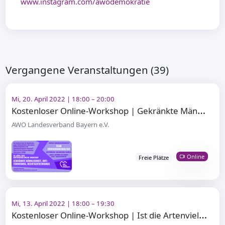
www.instagram.com/awodemokratie
Vergangene Veranstaltungen (39)
Mi, 20. April 2022 | 18:00 – 20:00
K
ostenloser Online-Workshop | Gekränkte Männlichkeit und Rechtsextremismus
AWO Landesverband Bayern e.V.
Online
Freie Plätze
Mi, 13. April 2022 | 18:00 – 19:30
K
ostenloser Online-Workshop | Ist die Artenvielfalt noch zu retten?