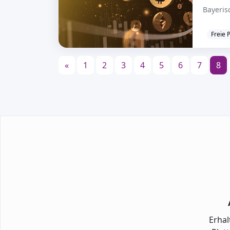
Bayeris
Freie 
«
1
2
3
4
5
6
7
8
Erhal