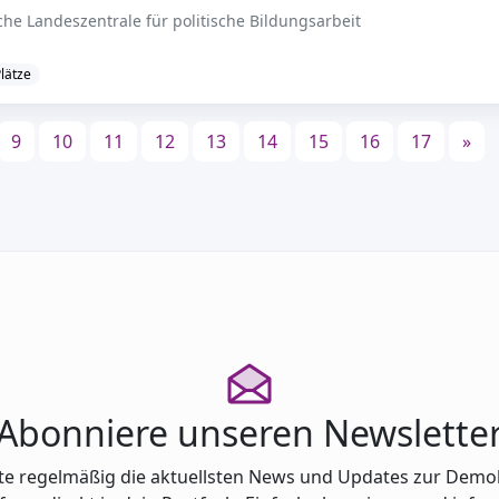
che Landeszentrale für politische Bildungsarbeit
Plätze
9
10
11
12
13
14
15
16
17
»
Abonniere unseren Newslette
te regelmäßig die aktuellsten News und Updates zur Demo