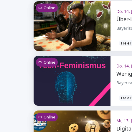
Online
Do, 14. 
Über-L
Bayeris
Freie 
Online
Do, 14. 
Wenige
Bayeris
Freie 
Online
Mi, 13. 
Digit