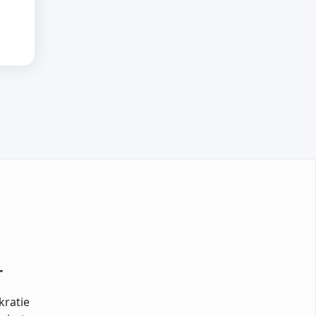
r
kratie