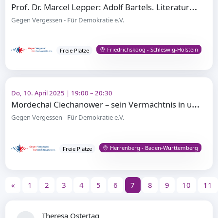
P
rof. Dr. Marcel Lepper: Adolf Bartels. Literaturgeschichte, Antisemitismus, Rechtsextremismus
Gegen Vergessen - Für Demokratie e.V.
Friedrichskoog - Schleswig-Holstein
Freie Plätze
Do, 10. April 2025 | 19:00 – 20:30
M
ordechai Ciechanower – sein Vermächtnis in unseren Händen
Gegen Vergessen - Für Demokratie e.V.
Herrenberg - Baden-Württemberg
Freie Plätze
«
1
2
3
4
5
6
7
8
9
10
11
Theresa Ostertag