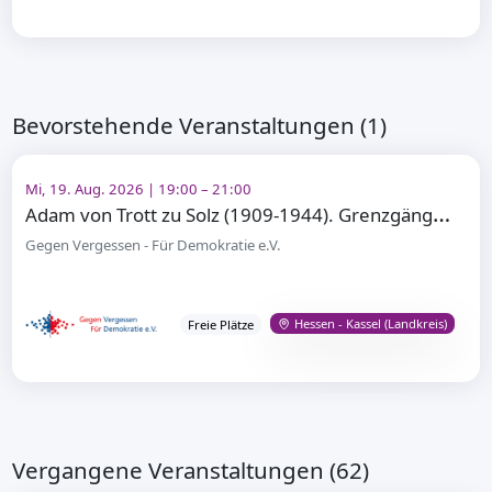
Bevorstehende Veranstaltungen (1)
Mi, 19. Aug. 2026 | 19:00 – 21:00
A
dam von Trott zu Solz (1909-1944). Grenzgänger – Widerstandskämpfer gegen Adolf Hitler
Gegen Vergessen - Für Demokratie e.V.
Hessen - Kassel (Landkreis)
Freie Plätze
Vergangene Veranstaltungen (62)