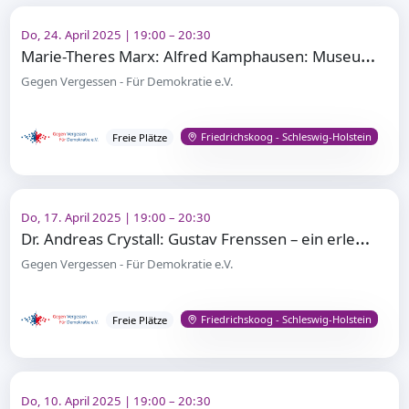
Do, 24. April 2025 | 19:00 – 20:30
M
arie-Theres Marx: Alfred Kamphausen: Museumsarbeit und Kulturpolitik in drei deutschen Staaten
Gegen Vergessen - Für Demokratie e.V.
Friedrichskoog - Schleswig-Holstein
Freie Plätze
Do, 17. April 2025 | 19:00 – 20:30
D
r. Andreas Crystall: Gustav Frenssen – ein erledigter Fall?
Gegen Vergessen - Für Demokratie e.V.
Friedrichskoog - Schleswig-Holstein
Freie Plätze
Do, 10. April 2025 | 19:00 – 20:30