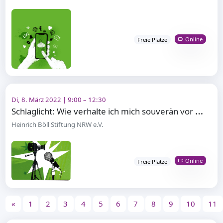
Online
Freie Plätze
Di, 8. März 2022 | 9:00 – 12:30
S
chlaglicht: Wie verhalte ich mich souverän vor der Kamera?
Heinrich Böll Stiftung NRW e.V.
Online
Freie Plätze
«
1
2
3
4
5
6
7
8
9
10
11