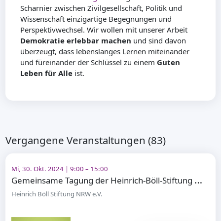
Scharnier zwischen Zivilgesellschaft, Politik und
Wissenschaft einzigartige Begegnungen und
Perspektivwechsel. Wir wollen mit unserer Arbeit
Demokratie erlebbar machen
und sind davon
überzeugt, dass lebenslanges Lernen miteinander
und füreinander der Schlüssel zu einem
Guten
Leben für Alle
ist.
Vergangene Veranstaltungen (83)
Mi, 30. Okt. 2024 | 9:00 – 15:00
G
emeinsame Tagung der Heinrich-Böll-Stiftung mit dem Bundesverband Nachhaltige Wirtschaft e.V.
Heinrich Böll Stiftung NRW e.V.