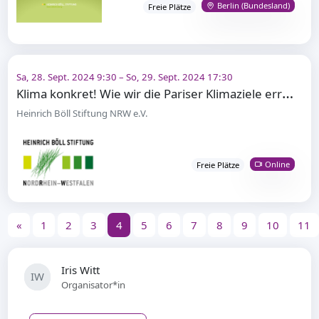
Berlin (Bundesland)
Freie Plätze
Sa, 28. Sept. 2024 9:30 – So, 29. Sept. 2024 17:30
K
lima konkret! Wie wir die Pariser Klimaziele erreichen und gesellschaftliche Probleme lösen können
Heinrich Böll Stiftung NRW e.V.
Online
Freie Plätze
«
1
2
3
4
5
6
7
8
9
10
11
Iris Witt
IW
Organisator*in