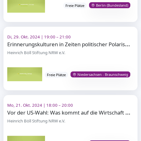
Berlin (Bundesland)
Freie Plätze
Di, 29. Okt. 2024 | 19:00 – 21:00
E
rinnerungskulturen in Zeiten politischer Polarisierung
Heinrich Böll Stiftung NRW e.V.
Niedersachsen - Braunschweig
Freie Plätze
Mo, 21. Okt. 2024 | 18:00 – 20:00
V
or der US-Wahl: Was kommt auf die Wirtschaft zu?
Heinrich Böll Stiftung NRW e.V.