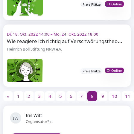
Online
Freie Plätze
Di, 18. Okt. 2022 14:00 – Mo, 24. Okt. 2022 18:00
W
ie reagiere ich richtig auf Verschwörungstheorien?
Heinrich Böll Stiftung NRW e.V.
Online
Freie Plätze
«
1
2
3
4
5
6
7
8
9
10
11
Iris Witt
IW
Organisator*in