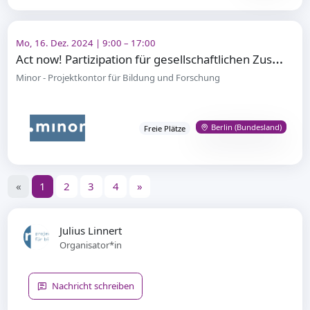
Mo, 16. Dez. 2024 | 9:00 – 17:00
A
ct now! Partizipation für gesellschaftlichen Zusammenhalt
Minor - Projektkontor für Bildung und Forschung
Berlin (Bundesland)
Freie Plätze
«
1
2
3
4
»
Julius Linnert
Organisator*in
Nachricht schreiben