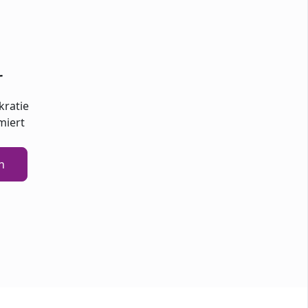
r
kratie
miert
n