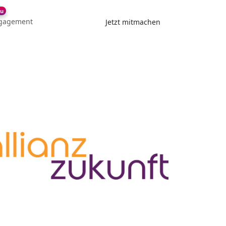
u
gagement
Jetzt mitmachen