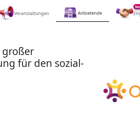
Ne
Anbietende
Veranstaltungen
En
t großer
ng für den sozial-