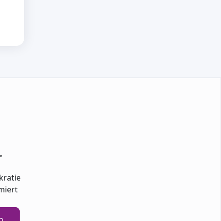
r
kratie
miert
n