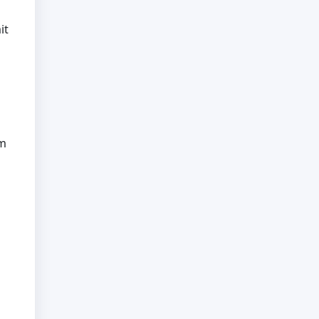
it
em