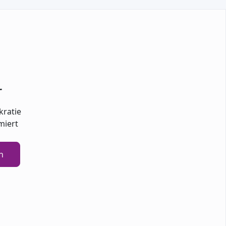
TEILNEHMEN
r
kratie
miert
n