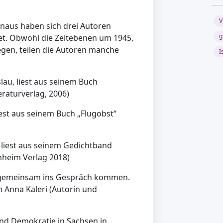
V
inaus haben sich drei Autoren
g
itet. Obwohl die Zeitebenen um 1945,
egen, teilen die Autoren manche
I
lau, liest aus seinem Buch
teraturverlag, 2006)
iest aus seinem Buch „Flugobst“
liest aus seinem Gedichtband
chheim Verlag 2018)
r gemeinsam ins Gespräch kommen.
 Anna Kaleri (Autorin und
 und Demokratie in Sachsen in