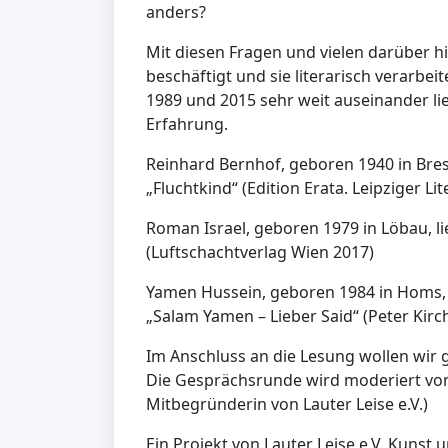
anders?
Mit diesen Fragen und vielen darüber h
beschäftigt und sie literarisch verarbe
1989 und 2015 sehr weit auseinander li
Erfahrung.
Reinhard Bernhof, geboren 1940 in Bres
„Fluchtkind“ (Edition Erata. Leipziger Li
Roman Israel, geboren 1979 in Löbau, l
(Luftschachtverlag Wien 2017)
Yamen Hussein, geboren 1984 in Homs, 
„Salam Yamen – Lieber Said“ (Peter Kir
Im Anschluss an die Lesung wollen wi
Die Gesprächsrunde wird moderiert von
Mitbegründerin von Lauter Leise e.V.)
Ein Projekt von Lauter Leise e.V. Kunst