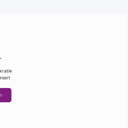
TEILNEHMEN
r
kratie
miert
n