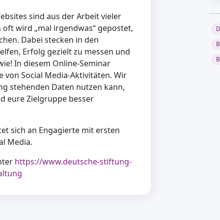
bsites sind aus der Arbeit vieler
oft wird „mal irgendwas“ gepostet,
D
ichen. Dabei stecken in den
B
elfen, Erfolg gezielt zu messen und
B
wie! In diesem Online-Seminar
e von Social Media-Aktivitäten. Wir
ung stehenden Daten nutzen kann,
nd eure Zielgruppe besser
et sich an Engagierte mit ersten
al Media.
nter
https://www.deutsche-stiftung-
altung