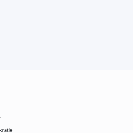
TEILNEHMEN
r
kratie