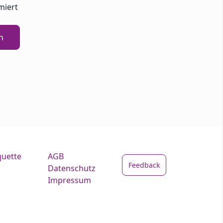
miert
n
quette
AGB
Feedback
Datenschutz
Impressum