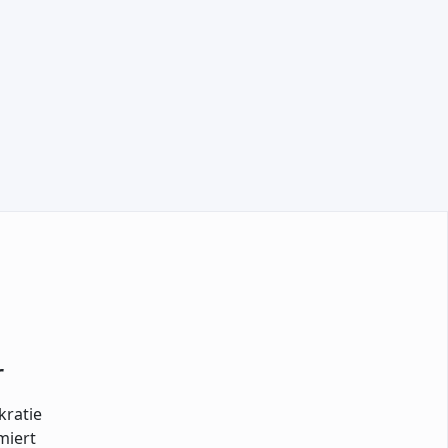
TEILNEHMEN
r
kratie
miert