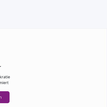
TEILNEHMEN
r
kratie
miert
n