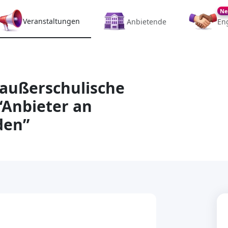
Ne
Veranstaltungen
Anbietende
En
 außerschulische
“Anbieter an
den”