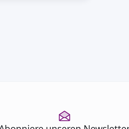
chulische Kooperationspartner “A…
Abonniere unseren Newslette