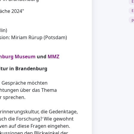
E
äche 2024"
E
p
lin)
sion: Miriam Rürup (Potsdam)
nburg Museum
und
MMZ
ltur in Brandenburg
r Gespräche möchten
ichtungen über das Thema
ur sprechen.
 Erinnerungskultur, die Gedenktage,
auch die Forschung? Wie gewohnt
ven auf diese Fragen eingehen.
kussionen den Blickwinkel der