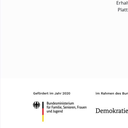
Erhal
Plat