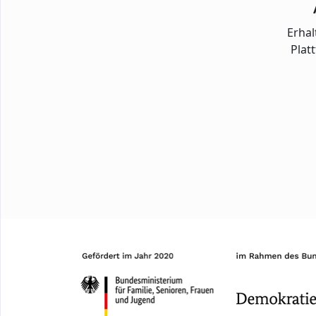
Erhal
Plat