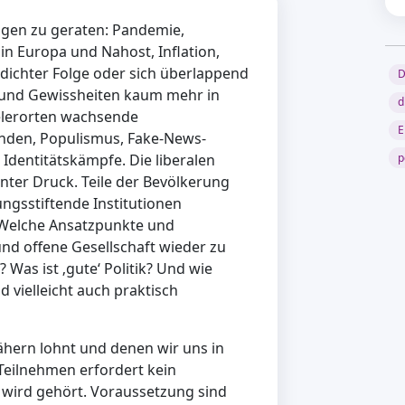
gen zu geraten: Pandemie,
n Europa und Nahost, Inflation,
 dichter Folge oder sich überlappend
D
nd Gewissheiten kaum mehr in
d
elerorten wachsende
E
nden, Populismus, Fake-News-
Identitätskämpfe. Die liberalen
p
ter Druck. Teile der Bevölkerung
ngsstiftende Institutionen
 Welche Ansatzpunkte und
nd offene Gesellschaft wieder zu
 Was ist ‚gute‘ Politik? Und wie
d vielleicht auch praktisch
ähern lohnt und denen wir uns in
Teilnehmen erfordert kein
wird gehört. Voraussetzung sind