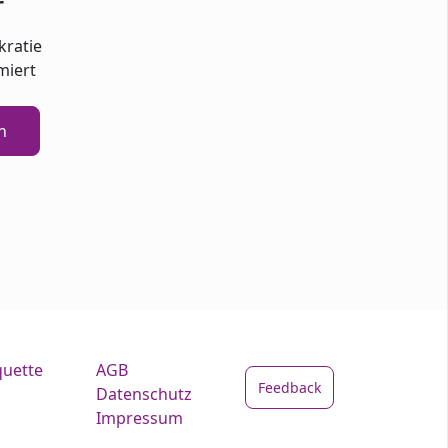
r
kratie
miert
n
quette
AGB
Feedback
Datenschutz
Impressum