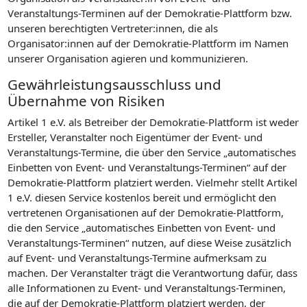
Veranstaltungs-Terminen auf der Demokratie-Plattform bzw.
unseren berechtigten Vertreter:innen, die als
Organisator:innen auf der Demokratie-Plattform im Namen
unserer Organisation agieren und kommunizieren.
Gewährleistungsausschluss und
Übernahme von Risiken
Artikel 1 e.V. als Betreiber der Demokratie-Plattform ist weder
Ersteller, Veranstalter noch Eigentümer der Event- und
Veranstaltungs-Termine, die über den Service „automatisches
Einbetten von Event- und Veranstaltungs-Terminen“ auf der
Demokratie-Plattform platziert werden. Vielmehr stellt Artikel
1 e.V. diesen Service kostenlos bereit und ermöglicht den
vertretenen Organisationen auf der Demokratie-Plattform,
die den Service „automatisches Einbetten von Event- und
Veranstaltungs-Terminen“ nutzen, auf diese Weise zusätzlich
auf Event- und Veranstaltungs-Termine aufmerksam zu
machen. Der Veranstalter trägt die Verantwortung dafür, dass
alle Informationen zu Event- und Veranstaltungs-Terminen,
die auf der Demokratie-Plattform platziert werden, der