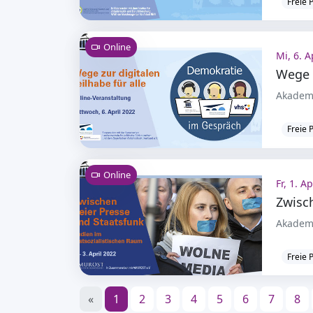
Freie 
Online
Mi, 6. A
Wege z
Akademi
Freie 
Online
Fr, 1. A
Akademi
Freie 
«
1
2
3
4
5
6
7
8