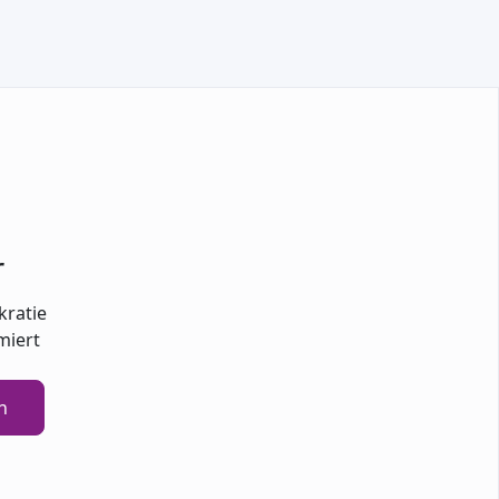
r
kratie
miert
n