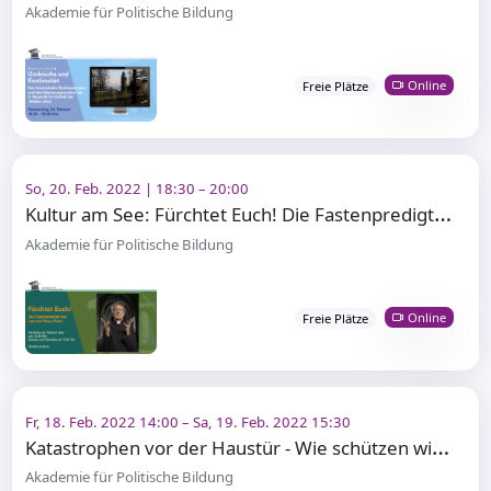
Akademie für Politische Bildung
Online
Freie Plätze
So, 20. Feb. 2022 | 18:30 – 20:00
K
ultur am See: Fürchtet Euch! Die Fastenpredigt von und mit Pater Paetz
Akademie für Politische Bildung
Online
Freie Plätze
Fr, 18. Feb. 2022 14:00 – Sa, 19. Feb. 2022 15:30
K
atastrophen vor der Haustür - Wie schützen wir uns vor dem Ernstfall?
Akademie für Politische Bildung