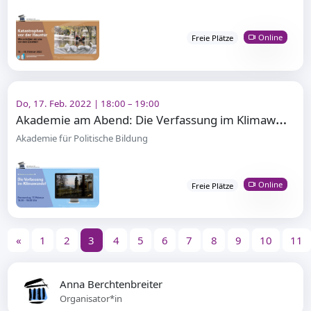
Online
Freie Plätze
Do, 17. Feb. 2022 | 18:00 – 19:00
A
kademie am Abend: Die Verfassung im Klimawandel
Akademie für Politische Bildung
Online
Freie Plätze
«
1
2
3
4
5
6
7
8
9
10
11
Anna Berchtenbreiter
Organisator*in