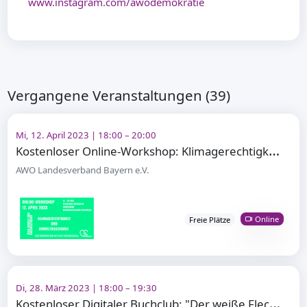
www.instagram.com/awodemokratie
Vergangene Veranstaltungen (39)
Mi, 12. April 2023 | 18:00 – 20:00
K
ostenloser Online-Workshop: Klimagerechtigkeit und Umweltrassismus
AWO Landesverband Bayern e.V.
Online
Freie Plätze
Di, 28. März 2023 | 18:00 – 19:30
K
ostenloser Digitaler Buchclub: "Der weiße Fleck" von Mohamed Amjahid