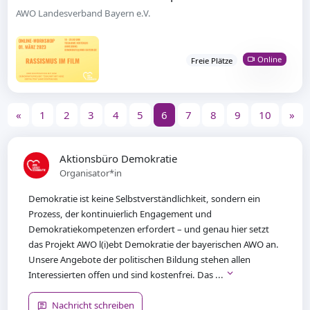
AWO Landesverband Bayern e.V.
Online
Freie Plätze
«
1
2
3
4
5
6
7
8
9
10
»
Aktionsbüro Demokratie
Organisator*in
Demokratie ist keine Selbstverständlichkeit, sondern ein
Prozess, der kontinuierlich Engagement und
Demokratiekompetenzen erfordert – und genau hier setzt
das Projekt AWO l(i)ebt Demokratie der bayerischen AWO an.
Unsere Angebote der politischen Bildung stehen allen
Interessierten offen und sind kostenfrei. Das ...
Nachricht schreiben