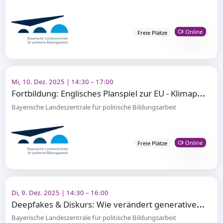
Online
Freie Plätze
Mi, 10. Dez. 2025 | 14:30 – 17:00
F
ortbildung: Englisches Planspiel zur EU - Klimapolitik
Bayerische Landeszentrale für politische Bildungsarbeit
Online
Freie Plätze
Di, 9. Dez. 2025 | 14:30 – 16:00
D
eepfakes & Diskurs: Wie verändert generative KI die politische Auseinandersetzung
Bayerische Landeszentrale für politische Bildungsarbeit