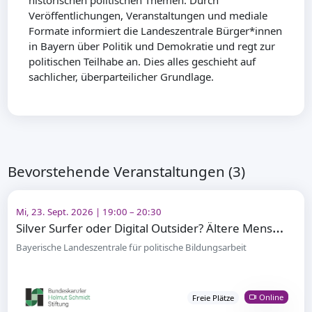
historischen politischen Themen. Durch
Veröffentlichungen, Veranstaltungen und mediale
Formate informiert die Landeszentrale Bürger*innen
in Bayern über Politik und Demokratie und regt zur
politischen Teilhabe an. Dies alles geschieht auf
sachlicher, überparteilicher Grundlage.
Bevorstehende Veranstaltungen (3)
Mi, 23. Sept. 2026 | 19:00 – 20:30
S
ilver Surfer oder Digital Outsider? Ältere Menschen und digitale Teilhabe
Bayerische Landeszentrale für politische Bildungsarbeit
Online
Freie Plätze