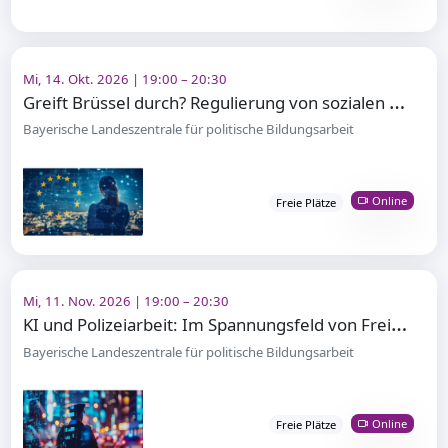
Mi, 14. Okt. 2026 | 19:00 – 20:30
G
reift Brüssel durch? Regulierung von sozialen Medien in der EU
Bayerische Landeszentrale für politische Bildungsarbeit
Online
Freie Plätze
Mi, 11. Nov. 2026 | 19:00 – 20:30
K
I und Polizeiarbeit: Im Spannungsfeld von Freiheit und Sicherheit
Bayerische Landeszentrale für politische Bildungsarbeit
Online
Freie Plätze