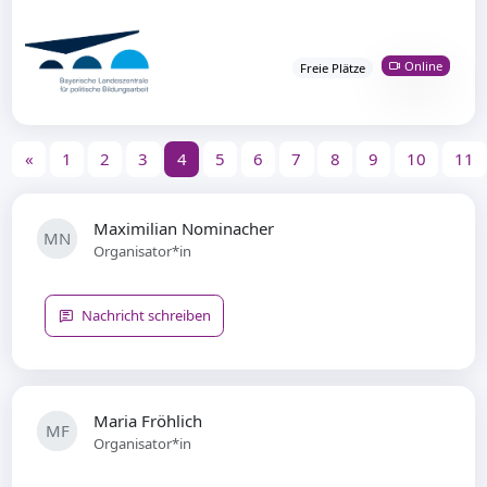
Online
Freie Plätze
«
1
2
3
4
5
6
7
8
9
10
11
Maximilian Nominacher
MN
Organisator*in
Nachricht schreiben
Maria Fröhlich
MF
Organisator*in