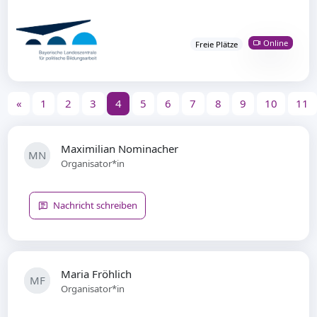
Online
Freie Plätze
«
1
2
3
4
5
6
7
8
9
10
11
Maximilian Nominacher
MN
Organisator*in
Nachricht schreiben
Maria Fröhlich
MF
Organisator*in