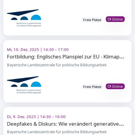
Online
Freie Plätze
Mi, 10. Dez. 2025 | 14:30 – 17:00
F
ortbildung: Englisches Planspiel zur EU - Klimapolitik
Bayerische Landeszentrale für politische Bildungsarbeit
Online
Freie Plätze
Di, 9. Dez. 2025 | 14:30 – 16:00
D
eepfakes & Diskurs: Wie verändert generative KI die politische Auseinandersetzung
Bayerische Landeszentrale für politische Bildungsarbeit