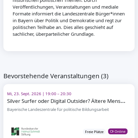
historischen politischen Themen. Durch
Veröffentlichungen, Veranstaltungen und mediale
Formate informiert die Landeszentrale Bürger*innen
in Bayern über Politik und Demokratie und regt zur
politischen Teilhabe an. Dies alles geschieht auf
sachlicher, überparteilicher Grundlage.
Bevorstehende Veranstaltungen (3)
Mi, 23. Sept. 2026 | 19:00 – 20:30
S
ilver Surfer oder Digital Outsider? Ältere Menschen und digitale Teilhabe
Bayerische Landeszentrale für politische Bildungsarbeit
Online
Freie Plätze