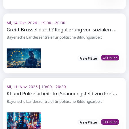
Mi, 14. Okt. 2026 | 19:00 – 20:30
G
reift Brüssel durch? Regulierung von sozialen Medien in der EU
Bayerische Landeszentrale für politische Bildungsarbeit
Online
Freie Plätze
Mi, 11. Nov. 2026 | 19:00 – 20:30
K
I und Polizeiarbeit: Im Spannungsfeld von Freiheit und Sicherheit
Bayerische Landeszentrale für politische Bildungsarbeit
Online
Freie Plätze