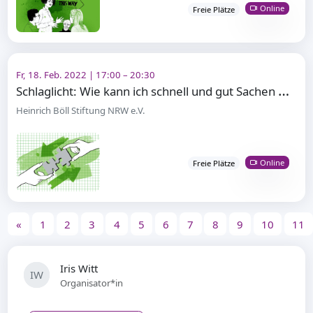
Online
Freie Plätze
Fr, 18. Feb. 2022 | 17:00 – 20:30
S
chlaglicht: Wie kann ich schnell und gut Sachen visualisieren?
Heinrich Böll Stiftung NRW e.V.
Online
Freie Plätze
«
1
2
3
4
5
6
7
8
9
10
11
Iris Witt
IW
Organisator*in