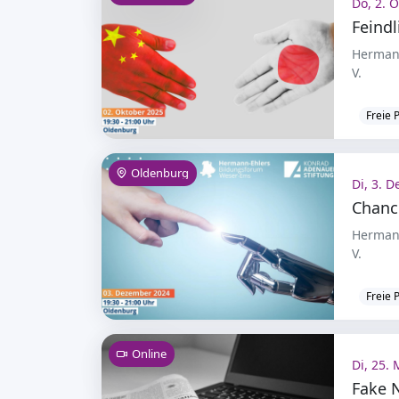
Do, 2. O
Feind
Hermann
V.
Freie 
Oldenburg
Di, 3. D
Hermann
V.
Freie 
Online
Di, 25. 
Fake 