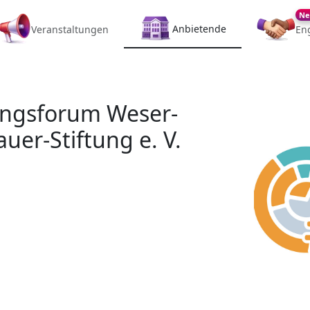
Ne
Anbietende
Veranstaltungen
En
ungsforum Weser-
er-Stiftung e. V.