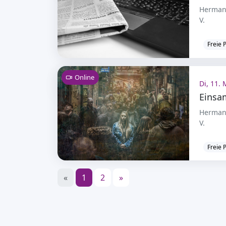
Hermann
V.
Freie 
Online
Di, 11. 
Einsa
Hermann
V.
Freie 
«
1
2
»