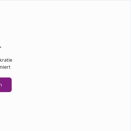
r
kratie
miert
n