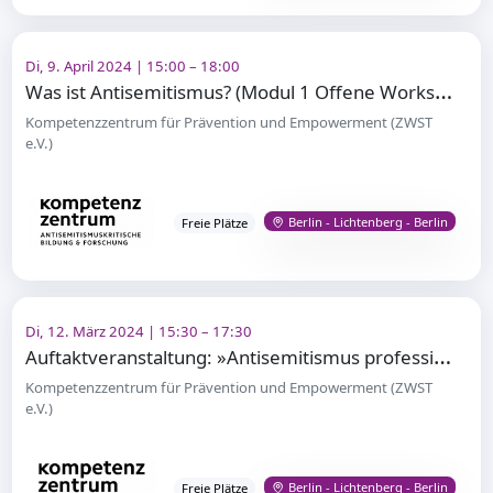
Di, 9. April 2024 | 15:00 – 18:00
W
as ist Antisemitismus? (Modul 1 Offene Workshopreihe)
Kompetenzzentrum für Prävention und Empowerment (ZWST
e.V.)
Berlin - Lichtenberg - Berlin
Freie Plätze
Di, 12. März 2024 | 15:30 – 17:30
A
uftaktveranstaltung: »Antisemitismus professionell begegnen«
Kompetenzzentrum für Prävention und Empowerment (ZWST
e.V.)
Berlin - Lichtenberg - Berlin
Freie Plätze