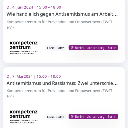
Di, 4. Juni 2024 | 15:00 – 18:00
W
ie handle ich gegen Antisemitismus am Arbeitsplatz? (Modul 3)
Kompetenzzentrum für Prävention und Empowerment (ZWST
e.V.)
Berlin - Lichtenberg - Berlin
Freie Plätze
Di, 7. Mai 2024 | 15:00 – 18:00
A
ntisemitismus und Rassismus: Zwei unterschiedliche Phänomene? (Modul 2)
Kompetenzzentrum für Prävention und Empowerment (ZWST
e.V.)
Berlin - Lichtenberg - Berlin
Freie Plätze