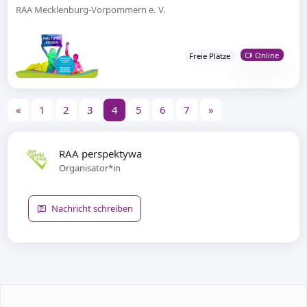
RAA Mecklenburg-Vorpommern e. V.
Online
Freie Plätze
«
1
2
3
4
5
6
7
»
RAA perspektywa
Organisator*in
Nachricht schreiben