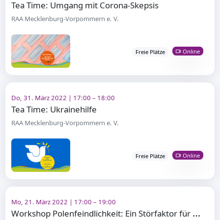
Tea Time: Umgang mit Corona-Skepsis
RAA Mecklenburg-Vorpommern e. V.
Online
Freie Plätze
Do, 31. März 2022 | 17:00 – 18:00
Tea Time: Ukrainehilfe
RAA Mecklenburg-Vorpommern e. V.
Online
Freie Plätze
Mo, 21. März 2022 | 17:00 – 19:00
W
orkshop Polenfeindlichkeit: Ein Störfaktor für das Zusammenleben?