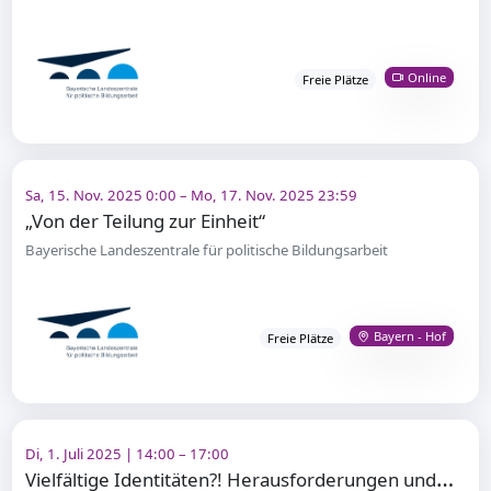
Online
Freie Plätze
Sa, 15. Nov. 2025 0:00 – Mo, 17. Nov. 2025 23:59
„Von der Teilung zur Einheit“
Bayerische Landeszentrale für politische Bildungsarbeit
Bayern - Hof
Freie Plätze
Di, 1. Juli 2025 | 14:00 – 17:00
V
ielfältige Identitäten?! Herausforderungen und Chancen im Schulalltag (4)