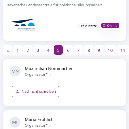
Bayerische Landeszentrale für politische Bildungsarbeit
Online
Freie Plätze
«
1
2
3
4
5
6
7
8
9
10
11
Maximilian Nominacher
MN
Organisator*in
Nachricht schreiben
Maria Fröhlich
MF
Organisator*in