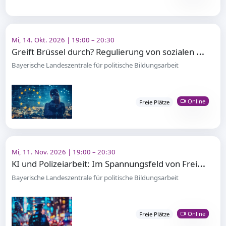
Mi, 14. Okt. 2026 | 19:00 – 20:30
G
reift Brüssel durch? Regulierung von sozialen Medien in der EU
Bayerische Landeszentrale für politische Bildungsarbeit
Online
Freie Plätze
Mi, 11. Nov. 2026 | 19:00 – 20:30
K
I und Polizeiarbeit: Im Spannungsfeld von Freiheit und Sicherheit
Bayerische Landeszentrale für politische Bildungsarbeit
Online
Freie Plätze