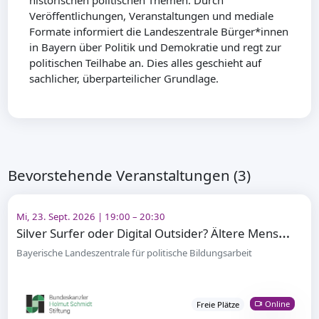
historischen politischen Themen. Durch
Veröffentlichungen, Veranstaltungen und mediale
Formate informiert die Landeszentrale Bürger*innen
in Bayern über Politik und Demokratie und regt zur
politischen Teilhabe an. Dies alles geschieht auf
sachlicher, überparteilicher Grundlage.
Bevorstehende Veranstaltungen (3)
Mi, 23. Sept. 2026 | 19:00 – 20:30
S
ilver Surfer oder Digital Outsider? Ältere Menschen und digitale Teilhabe
Bayerische Landeszentrale für politische Bildungsarbeit
Online
Freie Plätze