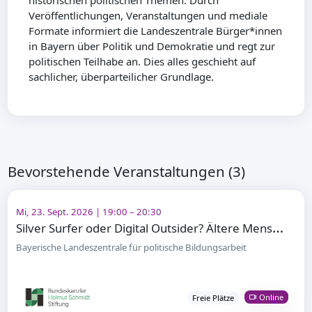
historischen politischen Themen. Durch
Veröffentlichungen, Veranstaltungen und mediale
Formate informiert die Landeszentrale Bürger*innen
in Bayern über Politik und Demokratie und regt zur
politischen Teilhabe an. Dies alles geschieht auf
sachlicher, überparteilicher Grundlage.
Bevorstehende Veranstaltungen (3)
Mi, 23. Sept. 2026 | 19:00 – 20:30
S
ilver Surfer oder Digital Outsider? Ältere Menschen und digitale Teilhabe
Bayerische Landeszentrale für politische Bildungsarbeit
Online
Freie Plätze