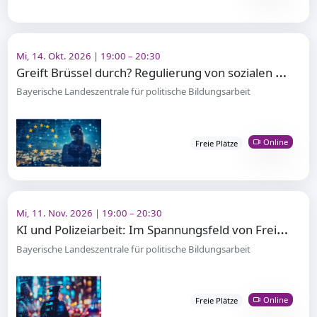
Mi, 14. Okt. 2026 | 19:00 – 20:30
G
reift Brüssel durch? Regulierung von sozialen Medien in der EU
Bayerische Landeszentrale für politische Bildungsarbeit
Online
Freie Plätze
Mi, 11. Nov. 2026 | 19:00 – 20:30
K
I und Polizeiarbeit: Im Spannungsfeld von Freiheit und Sicherheit
Bayerische Landeszentrale für politische Bildungsarbeit
Online
Freie Plätze