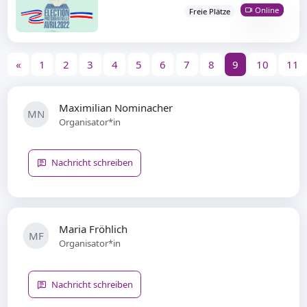
Online
Freie Plätze
«
1
2
3
4
5
6
7
8
9
10
11
Maximilian Nominacher
MN
Organisator*in
Nachricht schreiben
Maria Fröhlich
MF
Organisator*in
Nachricht schreiben