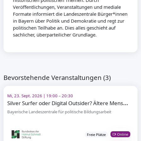
historischen politischen Themen. Durch
Veröffentlichungen, Veranstaltungen und mediale
Formate informiert die Landeszentrale Bürger*innen
in Bayern über Politik und Demokratie und regt zur
politischen Teilhabe an. Dies alles geschieht auf
sachlicher, überparteilicher Grundlage.
Bevorstehende Veranstaltungen (3)
Mi, 23. Sept. 2026 | 19:00 – 20:30
S
ilver Surfer oder Digital Outsider? Ältere Menschen und digitale Teilhabe
Bayerische Landeszentrale für politische Bildungsarbeit
Online
Freie Plätze