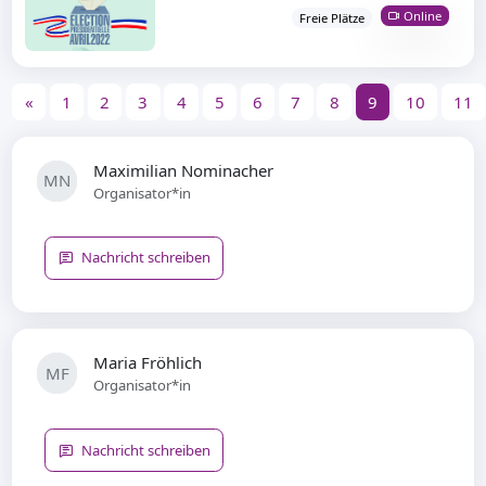
Online
Freie Plätze
«
1
2
3
4
5
6
7
8
9
10
11
Maximilian Nominacher
MN
Organisator*in
Nachricht schreiben
Maria Fröhlich
MF
Organisator*in
Nachricht schreiben