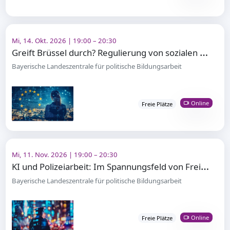
Mi, 14. Okt. 2026 | 19:00 – 20:30
G
reift Brüssel durch? Regulierung von sozialen Medien in der EU
Bayerische Landeszentrale für politische Bildungsarbeit
Online
Freie Plätze
Mi, 11. Nov. 2026 | 19:00 – 20:30
K
I und Polizeiarbeit: Im Spannungsfeld von Freiheit und Sicherheit
Bayerische Landeszentrale für politische Bildungsarbeit
Online
Freie Plätze